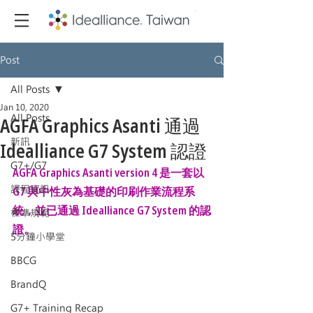
Post
All Posts
Jan 10, 2020
All Posts
AGFA Graphics Asanti 通過
新訊
Idealliance G7 System 認證
G7+/G7
AGFA Graphics Asanti version 4 是一套以 
課程資訊
G7 與中性灰為基礎的印刷作業流程系
統，並已通過 Idealliance G7 System 的認
標準規範
證。
5分鐘小學堂
BBCG
BrandQ
G7+ Training Recap