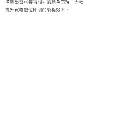
備輸出皆可獲得相同的顏色
表現
，大幅
提升寬幅數位印刷的製程效率。
圖片來源：Agfa
G7+/G7