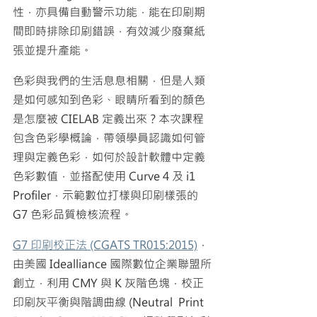
性，亦具備自動警示功能，能在印刷期
間即時排除印刷錯誤，
有效減少廢棄紙
張並提升產能
。
色彩與我們的生活息息相關，但是人類
是如何感知到色彩、眼睛所看到的顏色
是怎麼被 CIELAB 定義出來？本次
課程
包含色彩學概論，帶領學員認識如
何管
理與定義色彩，
如何於設計軟體中定義
色彩數值，並搭配使用 Curve 4 及 i1 
Profiler，示範數位打樣與印刷樣張的 
G7 色彩品質檢核流程。
G7 印刷校正法 (CGATS TR015:2015)
，
由美國 Idealliance 國際數位企業聯盟所
創立，利用 CMY 與 K 灰階色塊，校正
印刷灰平衡與階調曲線 (Neutral  Print  