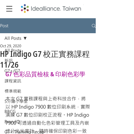
Post
All Posts
Oct 29, 2020
All Posts
HP Indigo G7 校正實務課程
新訊
11/26
G7+/G7
G7 色彩品質檢核 & 印刷色彩學
課程資訊
標準規範
本次 G7 實務課程與上奇科技合作，將
5分鐘小學堂
以 HP Indigo 7900 數位印刷系統，實際
BBCG
演練 G7 數位印刷校正流程。HP Indigo 
BrandQ
7900 可透過自動化色彩管理工具及內嵌
式分光光度計，隨時確保印刷色彩一致
G7+ Training Recap