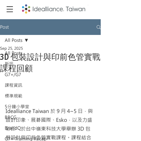
Post
All Posts
Sep 25, 2025
All Posts
3D 包裝設計與印前色管實戰
新訊
課程回顧
G7+/G7
課程資訊
標準規範
5分鐘小學堂
Idealliance Taiwan 於 9 月 4~5 日，與
BBCG
設計印象、展碁國際、Esko，以及力盛
BrandQ
彩印，於台中嶺東科技大學舉辦 3D 包
裝設計與印前色管實戰課程。課程結合 
G7+ Training Recap