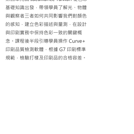
基礎知識出發，帶領學員了解光、物體
與觀察者三者如何共同影響我們對顏色
的感知，建立色彩描述與量測，在設計
與印刷實務中保持色彩一致的關鍵概
念。課程後半段引導學員操作 Curve+ 
印刷品質檢測軟體，根據 G7 印刷標準
規範，檢驗打樣及印刷品的合格容差。
Idealliance Taiwan 與 印刷傳播興才文
教基金會 將持續與業界合作，舉辦專業
培訓及實作課程，涵蓋設計應用、色彩
管理、國際印刷標準化等範圍，期盼您
的支持及參與！