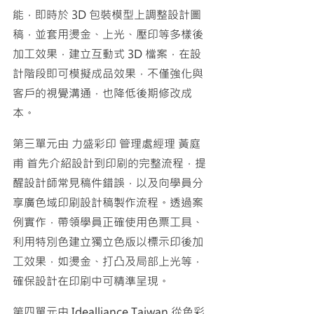
能，即時於 3D 包裝模型上調整設計圖
稿，並套用燙金、上光、壓印等多樣後
加工效果，建立互動式 3D 檔案，在設
計階段即可模擬成品效果，不僅強化與
客戶的視覺溝通，也降低後期修改成
本。
第三單元由 力盛彩印 管理處經理 黃庭
甫 首先介紹設計到印刷的完整流程，提
醒設計師常見稿件錯誤，以及向學員分
享廣色域印刷設計稿製作流程。透過案
例實作，帶領學員正確使用色票工具、
利用特別色建立獨立色版以標示印後加
工效果，如燙金、打凸及局部上光等，
確保設計在印刷中可精準呈現。
第四單元由 Idealliance Taiwan 從色彩