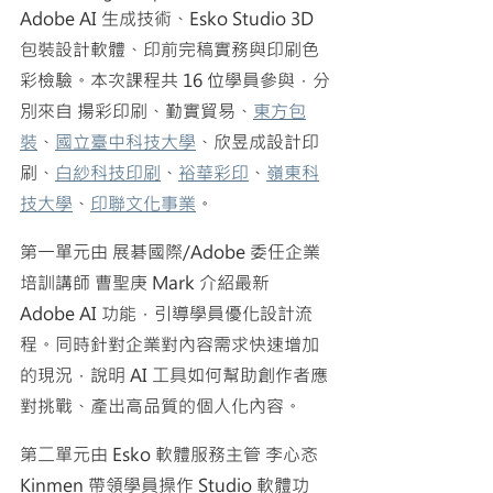
Adobe AI 生成技術、Esko Studio 3D 
包裝設計軟體、印前完稿實務與印刷色
彩檢驗。本次課程共 16 位學員參與，分
別來自 揚彩印刷、勤實貿易、
東方包
裝
、
國立臺中科技大學
、欣昱成設計印
刷、
白紗科技印刷
、
裕華彩印
、
嶺東科
技大學
、
印聯文化事業
。
第一單元由 展碁國際/Adobe 委任企業
培訓講師 曹聖庚 Mark 介紹最新 
Adobe AI 功能，引導學員優化設計流
程。同時針對企業對內容需求快速增加
的現況，說明 AI 工具如何幫助創作者應
對挑戰、產出高品質的個人化內容。
第二單元由 Esko 軟體服務主管 李心忞 
Kinmen 帶領學員操作 Studio 軟體功