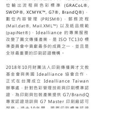
位輸出流程與色彩標準
(GRACoL®,
，
SWOP®, XCMYK™, G7®, BrandQ®)
數位內容管理
，郵務流程
(PRISM®)
以及紙品規範
(Mail.dat®, Mail.XML™)
，Idealliance 的專業服務
(papiNet®)
改變了圖文傳播產業，是 ISO TC130 標
準委員會中貢獻最多的成員之一，並且是
全球最重要的印刷認證機構。
2018年10月財團法人印刷傳播興才文教
基金會與美國 Idealliance 協會合作，
正式在台灣成立 Idealliance Taiwan
辦事處，針對色彩管理技術與印刷標準認
證，為印刷與包裝產業提供 G7/BrandQ
專家認證培訓與 G7 Master 印刷廠認可
服務。過去10年間，國際印刷標準認證
發展迅速，大多數台灣印刷廠商對於相關
技術與認證標準卻是相對陌生，
Idealliance Taiwan 成立後正加快腳