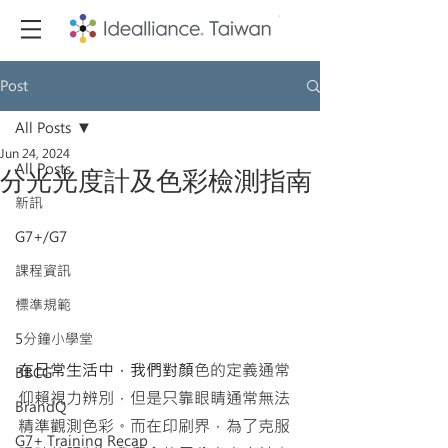
Post
All Posts
Jun 24, 2024
All Posts
分光光度計及色彩檢測指南
新訊
G7+/G7
課程資訊
標準規範
5分鐘小學堂
在日常生活中，我們對顏
色的定義通常
BBCG
仰賴視力辨別，但是只靠眼睛通常無法
BrandQ
精準觀測色彩。而在印刷界，為了克服
G7+ Training Recap