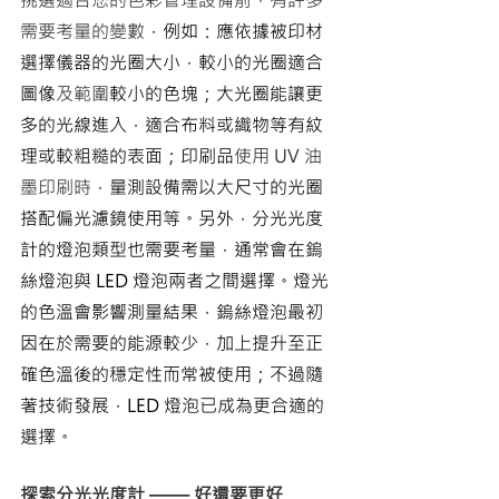
需要考量的變數
，例如：應依據被印材
選擇儀器的光圈大小，較小的光圈適合
圖像
及範圍
較小的色塊
；大光圈能讓更
多的光線進入，適合布料或織物等有紋
理或較粗糙的表面；印刷品
使用 UV 油
墨印刷時
，量測設備需以大尺寸的光圈
搭配偏光濾鏡使用等。另外，分光光度
計的燈泡類型也需要考量，通常會在鎢
絲燈泡與 LED 燈泡兩者之間選擇。燈光
的色溫會影響測量結果，鎢絲燈泡最初
因在於需要的能源較少，加上提升至正
確色溫後的穩定性而常被使用；不過隨
著技術發展，LED 燈泡已成為更合適的
選擇。
探索分光光度計 –––– 好還要更好