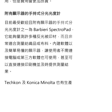
用，但是費用會更加昂貴。
附有顯示器的手持式分光光度計
目前最受歡迎且附有顯示器的
手持式
分
光光度計之一為 Barbieri SpectroPad，
它能夠量測許多種反光被印材
，而且非
常適合測量紡織品或布料。內建軟體以
及簡單易懂的顯示器，讓使用者不需連
接電腦或第三方軟體也可使用，甚至可
以直接連接印刷機並及時提供測量結
果。
Techkon 及 Konica Minolta 也有生產
附有資訊顯示器的手持式分光光度計，
然而它們的光圈非常小，因此在測量許
多被印材或者 UV 油墨時，效果可能會
不太理想。