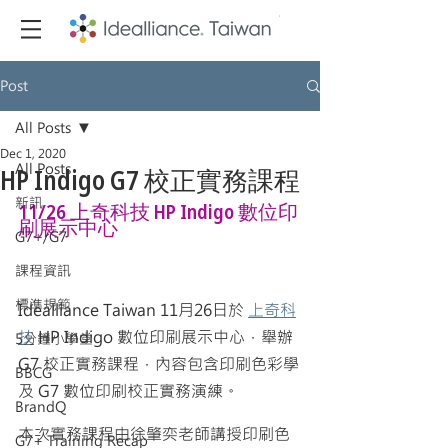
Post
All Posts
Dec 1, 2020
All Posts
HP Indigo G7 校正實務課程
新訊
11/26 上奇科技 HP Indigo 數位印
刷展示中心
G7+/G7
課程資訊
標準規範
Idealliance Taiwan 11月26日於 
上奇科
技
 HP Indigo 數位印刷展示中心，舉辦 
5分鐘小學堂
G7 校正實務課程，內容包含印刷色彩學
BBCG
及 G7 數位印刷校正實務演練。
BrandQ
本次實務課程由徐肇奕老師講授印刷色
G7+ Training Recap