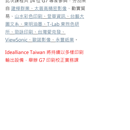
此次課程共 14 位 G7 專家參與，分別來
自 
建樺群業
、
太普高精密影像
、勤實貿
易、
山水彩色印刷
、
登華資訊
、
台藝大
圖文系
、
東明油墨
、
T-Lab 東煦色研
所
、
勁詠印刷
、
台灣愛克發
、
ViewSonic
、
歐諾影像
、
永豐紙業
。
Idealliance Taiwan 將持續以多樣印刷
輸出設備，舉辦 G7 印刷校正實務課
程。