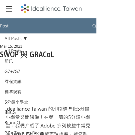
Post
All Posts
Mar 15, 2021
All Posts
SWOP 與 GRACoL
新訊
G7+/G7
課程資訊
標準規範
5分鐘小學堂
Idealliance Taiwan 的印刷標準化5分鐘
BBCG
小學堂又開課啦！在第一節的5分鐘小學
BrandQ
堂，我們介紹了 
Adobe 系列軟體中常見
G7+ Training Recap
的 
Japan Color 
色域表現標準
，還沒跟