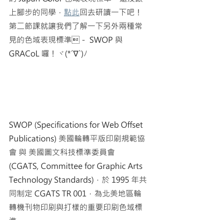
上腳步的同學，
點此
回去研讀一下吧！
第二節課就讓我們了解一下另外兩種常
見的色域表現標準－ SWOP 與 
GRACoL 囉！ヾ(*´∇`)ﾉ
SWOP (Specifications for Web Offset 
Publications) 美國輪轉平版印刷規範協
會 與 美國圖文科技標準委員會 
(CGATS, Committee for Graphic Arts 
Technology Standards)，於 1995 年共
同制定 CGATS TR 001，為北美地區輪
轉機刊物印刷與打樣的重要印刷色域標