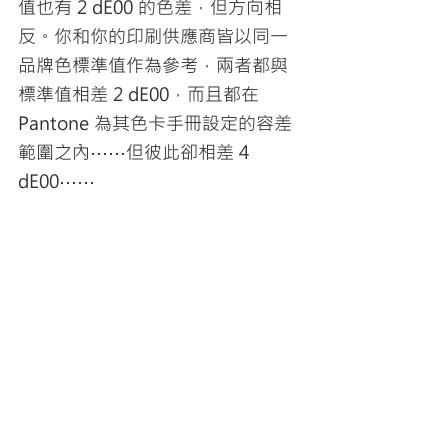
值也有 2 dE00 的色差，但方向相
反。你和你的印刷供應商皆以同一
品牌色標準值作為參考，兩者都與
標準值相差 2 dE00，而且都在 
Pantone 為其色卡手冊設定的容差
範圍之內⋯⋯但彼此卻相差 4 
dE00⋯⋯