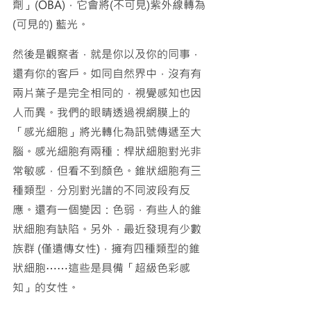
劑」(OBA)，它會將(不可見)紫外線轉為 
(可見的) 藍光。
然後是觀察者，就是你以及你的同事，
還有你的客戶。如同自然界中，沒有有
兩片葉子是完全相同的，視覺感知也因
人而異。我們的眼睛透過視網膜上的
「感光細胞」將光轉化為訊號傳遞至大
腦。感光細胞有兩種：桿狀細胞對光非
常敏感，但看不到顏色。錐狀細胞有三
種類型，分別對光譜的不同波段有反
應。還有一個變因：色弱，有些人的錐
狀細胞有缺陷。另外，最近發現有少數
族群 (僅遺傳女性)，擁有四種類型的錐
狀細胞⋯⋯這些是具備「超級色彩感
知」的女性。