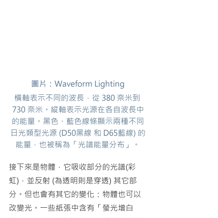
圖片：
Waveform Lighting
橫軸表示不同的波長，從 380 奈米到 
730 奈米。縱軸表示光源在各自波長中
的能量。黑色、藍色線條顯示兩種不同
日光類型光源 (D50黑線 和 D65藍線) 的
能量，也被稱為「光譜能量分布」。
接下來是物體，它吸收部分的光譜(彩
虹)，並反射 (為透明則是穿透) 其它部
分。但也會有其它的變化：物體也可以
改變光。一些紙張中含有「螢光增白