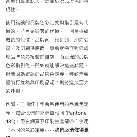
甚至有嚴重缺失，進而危及品牌色的再
現性。
使用錯誤的品牌色彩定義與指引是有代
價的，並且是顯著的代價，一個會持續
增長的代價。品牌商，設計師，印前公
司，及印刷供應商，事前就需面對與處
理品牌色彩複製的難題，而正確的品牌
色彩指引從一開始就能解決這些難題。
但若因為錯誤的品牌色定義，導致需要
重製打樣稿與印刷品呢？則將造成巨大
的耗損。
例如，三個紅十字會所使用的品牌色定
義。儘管他們的來源皆相同 (Pantone 
485)，但在網頁及印刷生產卻各自使用
了不同的色彩定義⋯⋯
我們必須做得更