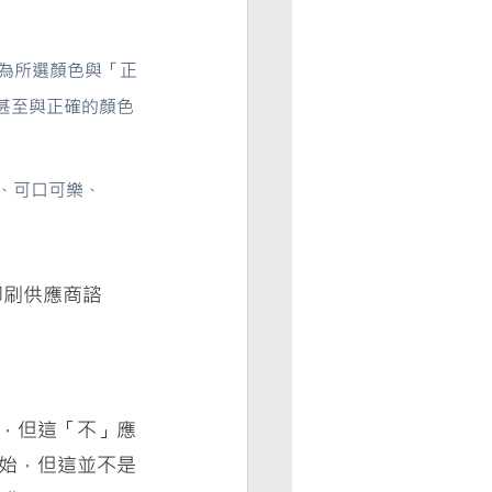
軸為所選顏色與「正
甚至與正確的顏色
、可口可樂、
印刷供應商諮
，但這「不」應
號開始，但這並不是