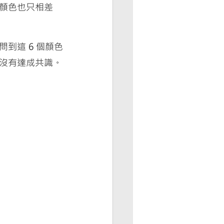
顏色也只相差
到這 6 個顏色
沒有達成共識。