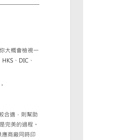
你大概會檢視一
HKS、DIC、
。
何者較合適，則幫助
是完美的過程。
刷供應商廠同時印