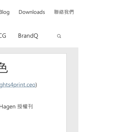
Blog
Downloads
聯絡我們
CG
BrandQ
色
ights4print.ceo
)
Hagen 授權刊