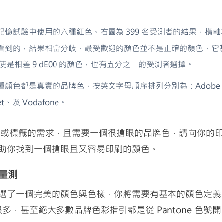
憶試驗中使用的六種紅色。右圖為 399 名受測者的結果，橫
看到的，結果相當分歧，最受歡迎的顏色並不是正確的顏色，它
且即使是相差 9 dE00 的顏色，也有五分之一的受測者選擇。
種顏色都是真實的品牌色，按英文字母順序排列分別為：Adobe
get、及 Vodafone。
裝或標籤的需求，且需要一個很搶眼的品牌色，請向你的
助你找到一個搶眼且又容易印刷的顏色。
：量測
選了一個完美的顏色與色樣，你將需要有基本的顏色定義
號。很多，甚至絕大多數品牌色彩指引都是從 Pantone 色