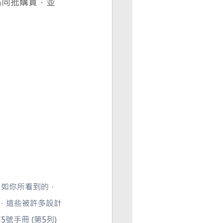
冊為同批購買，並
差值。如你所看到的，
之間，這些被許多設計
手冊 (第5列) 