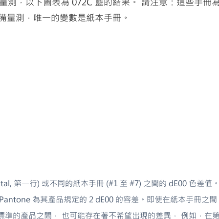
行量測，以下圖表為 072C 藍的結果。 請注意：這些手
備量測，唯一的變數是紙本手冊。
al, 第一行) 或不同的紙本手冊 (#1 至 
#7
) 之間的 dE00 色
antone 為其產品規定的 2 dE00 的容差。即使在紙本手冊
準的產品之間， 也可能存在著不希望出現的差異， 例如，在第5號