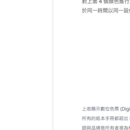
對上面 4 個顏色進
於同一時間以同一設
上表顯示數位色票 (Digit
所有的紙本手冊都超出 P
師與品牌商所有者視為標