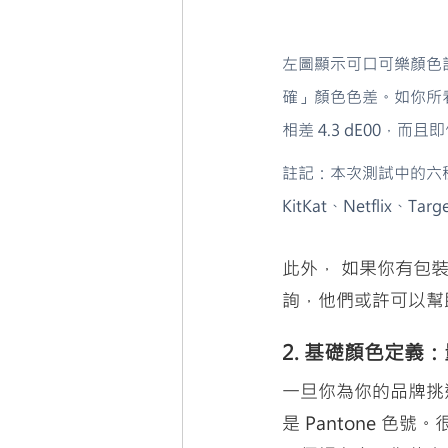
左圖顯示可口可樂顏色記
確」顏色色差。如你所
相差 4.3 dE00，而
註記：本次測試中的六
KitKat、Netflix、Tar
此外， 如果你有包
詢，他們或許可以幫
2. 基礎顏色定義
一旦你為你的品牌挑
是 Pantone 色